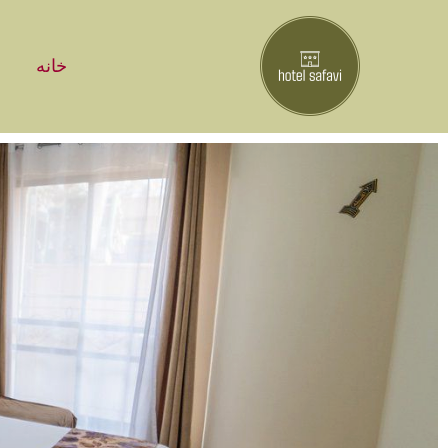
رش
ه
حتوا
خانه